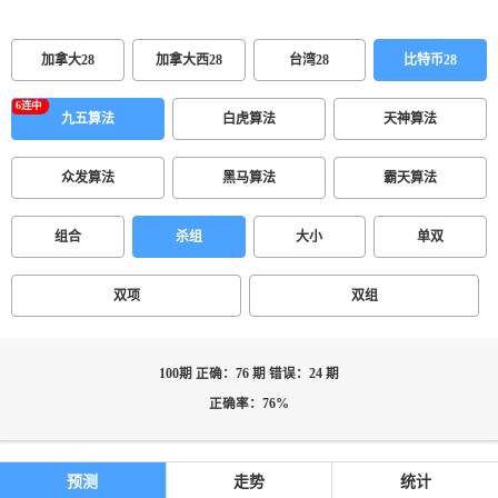
加拿大28
加拿大西28
台湾28
比特币28
九五算法
白虎算法
天神算法
众发算法
黑马算法
霸天算法
组合
杀组
大小
单双
双项
双组
100期 正确：76 期 错误：24 期
正确率：76%
预测
走势
统计