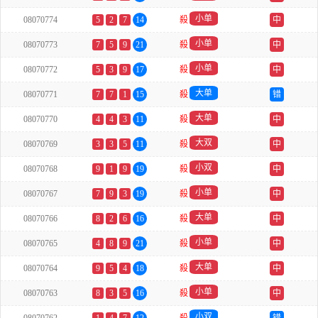
小单
08070774
5
2
7
14
殺
中
小单
08070773
7
5
9
21
殺
中
小单
08070772
5
3
9
17
殺
中
大单
08070771
7
7
1
15
殺
错
大单
08070770
4
4
3
11
殺
中
大双
08070769
3
3
5
11
殺
中
小双
08070768
9
1
9
19
殺
中
小单
08070767
7
9
3
19
殺
中
大单
08070766
8
2
6
16
殺
中
小单
08070765
4
8
9
21
殺
中
大单
08070764
9
5
4
18
殺
中
小单
08070763
8
3
5
16
殺
中
小双