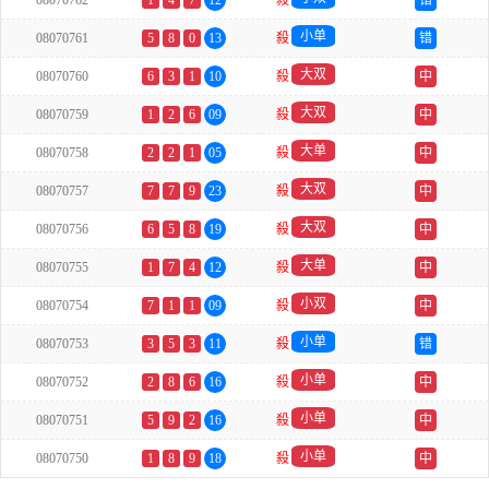
08070762
1
4
7
12
殺
错
小单
08070761
5
8
0
13
殺
错
大双
08070760
6
3
1
10
殺
中
大双
08070759
1
2
6
09
殺
中
大单
08070758
2
2
1
05
殺
中
大双
08070757
7
7
9
23
殺
中
大双
08070756
6
5
8
19
殺
中
大单
08070755
1
7
4
12
殺
中
小双
08070754
7
1
1
09
殺
中
小单
08070753
3
5
3
11
殺
错
小单
08070752
2
8
6
16
殺
中
小单
08070751
5
9
2
16
殺
中
小单
08070750
1
8
9
18
殺
中