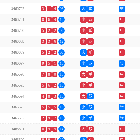
3466702
3
1
4
08
大
单
错
3466701
0
6
4
10
小
双
中
3466700
5
2
2
09
小
单
中
3466699
3
3
6
12
小
双
中
3466698
5
2
2
09
大
单
中
3466697
9
5
1
15
小
双
错
3466696
7
8
0
15
大
单
中
3466695
5
6
2
13
小
单
中
3466694
4
8
3
15
大
双
中
3466693
5
5
5
15
小
双
错
3466692
2
9
7
18
小
单
错
3466691
0
9
5
14
大
双
中