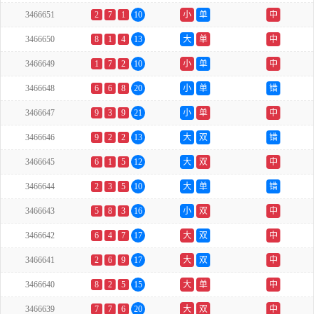
3466651
2
7
1
10
小
单
中
3466650
8
1
4
13
大
单
中
3466649
1
7
2
10
小
单
中
3466648
6
6
8
20
小
单
错
3466647
9
3
9
21
小
单
中
3466646
9
2
2
13
大
双
错
3466645
6
1
5
12
大
双
中
3466644
2
3
5
10
大
单
错
3466643
5
8
3
16
小
双
中
3466642
6
4
7
17
大
双
中
3466641
2
6
9
17
大
双
中
3466640
8
2
5
15
大
单
中
3466639
7
7
6
20
大
双
中