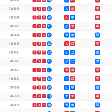
3466690
8
8
4
20
小
双
中
3466689
7
2
4
13
大
单
中
3466688
9
6
5
20
大
单
中
3466687
7
1
9
17
小
单
中
3466686
3
6
3
12
大
单
错
3466685
7
6
5
18
大
双
中
3466684
9
7
7
23
小
双
错
3466683
7
9
1
17
小
双
错
3466682
9
7
5
21
大
单
中
3466681
9
7
2
18
小
双
中
3466680
7
9
4
20
小
单
错
3466679
2
0
1
03
大
单
中
3466678
4
4
2
10
大
单
错