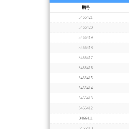
期号
3466421
3466420
3466419
3466418
3466417
3466416
3466415
3466414
3466413
3466412
3466411
3466410