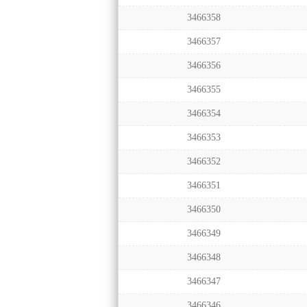
3466358
3466357
3466356
3466355
3466354
3466353
3466352
3466351
3466350
3466349
3466348
3466347
3466346