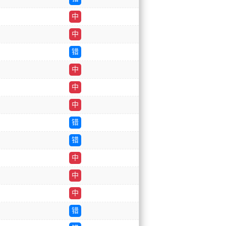
中
中
错
中
中
中
错
错
中
中
中
错