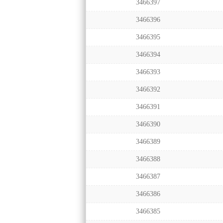
3466397
3466396
3466395
3466394
3466393
3466392
3466391
3466390
3466389
3466388
3466387
3466386
3466385