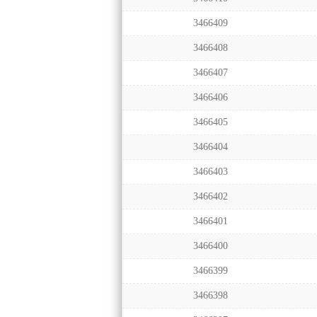
3466409
3466408
3466407
3466406
3466405
3466404
3466403
3466402
3466401
3466400
3466399
3466398