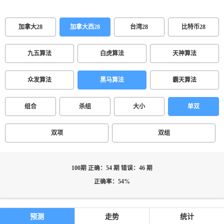
加拿大28
加拿大西28
台湾28
比特币28
九五算法
白虎算法
天神算法
众发算法
黑马算法
霸天算法
组合
杀组
大小
单双
双项
双组
100期 正确：54 期 错误：46 期
正确率：54%
预测
走势
统计