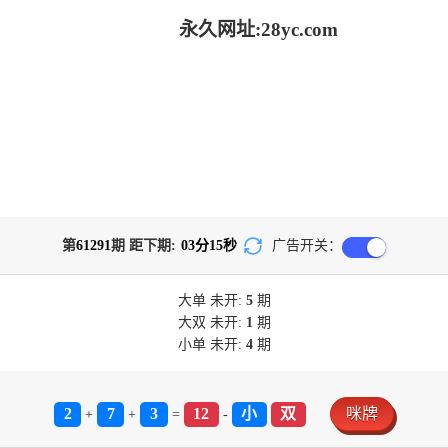
永久网址:28yc.com
第
61291
期 距下期:
03
分
14
秒
广告开关：
大单
未开:
5
期
大双
未开:
1
期
小单
未开:
4
期
2
7
3
12
小
双
咪牌
+
+
=
-