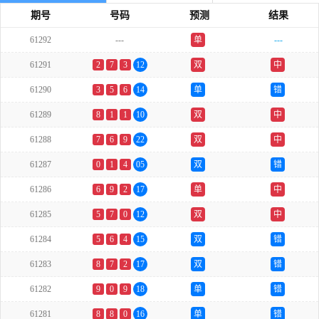
期号
号码
预测
结果
61292
---
单
---
61291
2
7
3
12
双
中
61290
3
5
6
14
单
错
61289
8
1
1
10
双
中
61288
7
6
9
22
双
中
61287
0
1
4
05
双
错
61286
6
9
2
17
单
中
61285
5
7
0
12
双
中
61284
5
6
4
15
双
错
61283
8
7
2
17
双
错
61282
9
0
9
18
单
错
61281
8
8
0
16
单
错