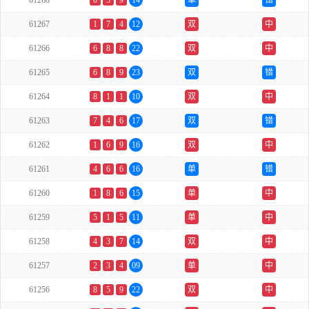
61268
0
5
9
14
单
错
61267
1
7
4
12
双
中
61266
6
8
8
22
双
中
61265
6
8
9
23
双
错
61264
8
1
1
10
双
中
61263
7
4
6
17
双
错
61262
1
6
9
16
双
中
61261
4
6
6
16
单
错
61260
1
8
6
15
单
中
61259
5
1
5
11
单
中
61258
4
3
7
14
双
中
61257
2
3
4
09
单
中
61256
8
5
9
22
双
中