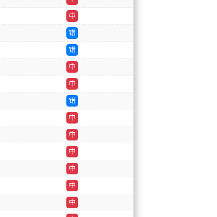
中
错
错
中
中
错
中
中
中
中
中
中