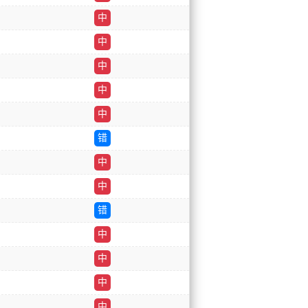
中
中
中
中
中
错
中
中
错
中
中
中
中