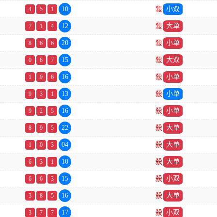
10
殺
小双
4
5
1
12
殺
大单
7
1
4
20
殺
小单
8
6
6
15
殺
大双
0
8
7
16
殺
小单
1
9
6
13
殺
小单
9
3
1
16
殺
小单
9
2
5
22
殺
大单
8
9
5
04
殺
大单
1
0
3
10
殺
大单
6
3
1
15
殺
小双
6
6
3
16
殺
大单
3
8
5
17
殺
小双
3
7
7