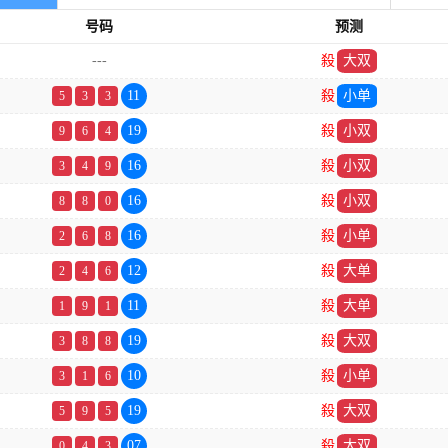
号码
预测
---
殺
大双
11
殺
小单
5
3
3
19
殺
小双
9
6
4
16
殺
小双
3
4
9
16
殺
小双
8
8
0
16
殺
小单
2
6
8
12
殺
大单
2
4
6
11
殺
大单
1
9
1
19
殺
大双
3
8
8
10
殺
小单
3
1
6
19
殺
大双
5
9
5
07
殺
大双
0
4
3