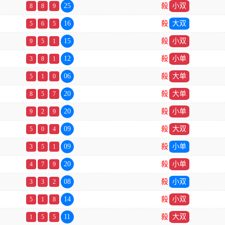
25
殺
小双
8
8
9
16
殺
大双
5
6
5
15
殺
小双
9
5
1
12
殺
小单
3
8
1
06
殺
大单
5
1
0
20
殺
大单
8
5
7
20
殺
小单
9
2
9
09
殺
大双
5
0
4
09
殺
小单
3
5
1
20
殺
小单
4
7
9
08
殺
小双
3
3
2
14
殺
小双
5
1
8
11
殺
大双
1
5
5