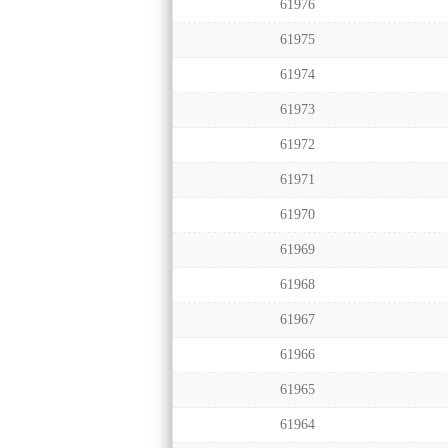
61976
61975
61974
61973
61972
61971
61970
61969
61968
61967
61966
61965
61964