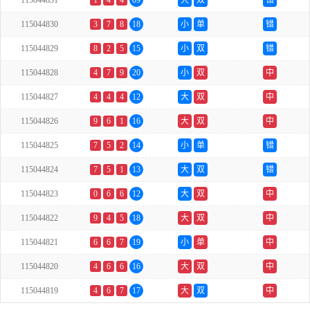
115044831
1
4
4
09
大
双
错
115044830
3
7
8
18
小
单
错
115044829
8
2
5
15
小
双
错
115044828
4
7
9
20
小
双
中
115044827
4
4
4
12
大
双
中
115044826
9
6
1
16
大
双
中
115044825
7
5
2
14
小
单
错
115044824
7
5
1
13
大
双
错
115044823
0
6
6
12
大
双
中
115044822
9
4
5
18
大
双
中
115044821
6
6
7
19
小
单
中
115044820
4
6
6
16
大
双
中
115044819
4
6
7
17
大
双
中