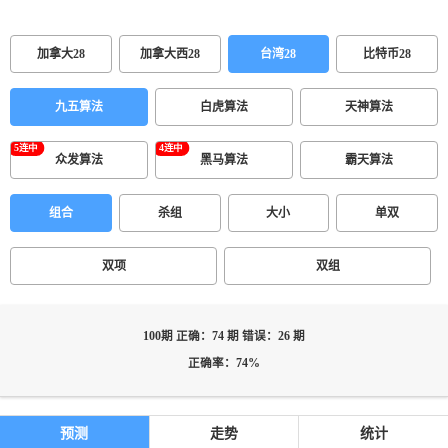
加拿大28
加拿大西28
台湾28
比特币28
九五算法
白虎算法
天神算法
众发算法
黑马算法
霸天算法
组合
杀组
大小
单双
双项
双组
100期 正确：74 期 错误：26 期
正确率：74%
预测
走势
统计