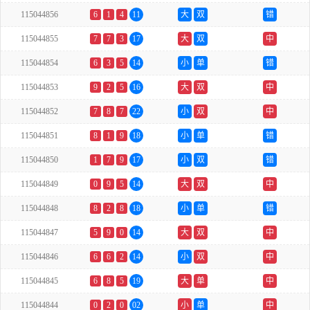
115044856
6
1
4
11
大
双
错
115044855
7
7
3
17
大
双
中
115044854
6
3
5
14
小
单
错
115044853
9
2
5
16
大
双
中
115044852
7
8
7
22
小
双
中
115044851
8
1
9
18
小
单
错
115044850
1
7
9
17
小
双
错
115044849
0
9
5
14
大
双
中
115044848
8
2
8
18
小
单
错
115044847
5
9
0
14
大
双
中
115044846
6
6
2
14
小
双
中
115044845
6
8
5
19
大
单
中
115044844
0
2
0
02
小
单
中