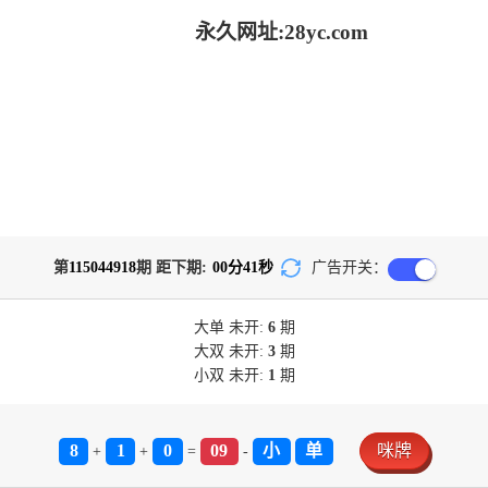
永久网址:28yc.com
第
115044918
期 距下期:
00
分
41
秒
广告开关：
大单
未开:
6
期
大双
未开:
3
期
小双
未开:
1
期
8
1
0
09
小
单
咪牌
+
+
=
-