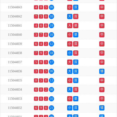
115044843
4
0
5
09
小
双
中
115044842
7
3
0
10
大
双
中
115044841
4
6
9
19
大
单
中
115044840
3
7
0
10
小
单
中
115044839
6
4
2
12
小
双
中
115044838
7
9
2
18
小
双
中
115044837
5
9
3
17
大
双
中
115044836
3
1
5
09
大
双
错
115044835
0
5
8
13
小
双
中
115044834
6
0
2
08
大
双
中
115044833
0
8
2
10
小
单
中
115044832
6
9
6
21
小
双
错