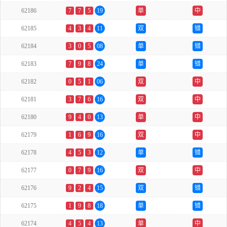
62186
7
7
5
19
单
中
62185
4
3
4
11
双
错
62184
3
0
5
08
单
错
62183
7
9
8
24
单
错
62182
0
5
1
06
双
中
62181
3
7
6
16
双
中
62180
9
4
0
13
单
中
62179
1
6
9
16
双
中
62178
4
5
3
12
单
错
62177
0
7
9
16
双
中
62176
9
2
4
15
双
错
62175
1
9
8
18
单
错
62174
4
5
4
13
单
中