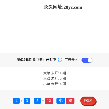
永久网址:28yc.com
第
62248
期 距下期:
开奖中
广告开关：
大单
未开:
1
期
大双
未开:
3
期
小单
未开:
4
期
4
3
5
12
小
双
咪牌
+
+
=
-