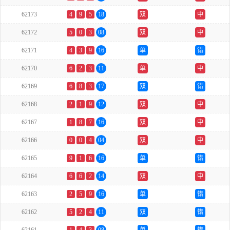
62173
4
9
5
18
双
中
62172
5
0
3
08
双
中
62171
4
3
9
16
单
错
62170
6
2
3
11
单
中
62169
6
8
3
17
双
错
62168
2
1
9
12
双
中
62167
1
8
7
16
双
中
62166
0
0
4
04
双
中
62165
9
1
6
16
单
错
62164
6
6
2
14
双
中
62163
2
5
9
16
单
错
62162
5
2
4
11
双
错