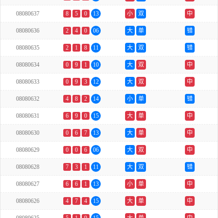
08080637
8
5
0
13
小
双
中
08080636
2
4
0
06
大
单
错
08080635
2
1
8
11
大
双
错
08080634
0
9
1
10
大
双
中
08080633
0
9
3
12
大
双
中
08080632
4
8
2
14
小
单
错
08080631
6
9
0
15
大
单
中
08080630
0
6
7
13
大
单
中
08080629
0
0
6
06
大
双
中
08080628
7
3
1
11
大
双
错
08080627
6
6
1
13
小
单
中
08080626
4
7
4
15
大
单
中