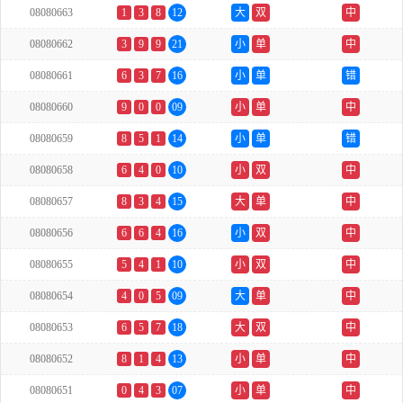
08080663
1
3
8
12
大
双
中
08080662
3
9
9
21
小
单
中
08080661
6
3
7
16
小
单
错
08080660
9
0
0
09
小
单
中
08080659
8
5
1
14
小
单
错
08080658
6
4
0
10
小
双
中
08080657
8
3
4
15
大
单
中
08080656
6
6
4
16
小
双
中
08080655
5
4
1
10
小
双
中
08080654
4
0
5
09
大
单
中
08080653
6
5
7
18
大
双
中
08080652
8
1
4
13
小
单
中
08080651
0
4
3
07
小
单
中