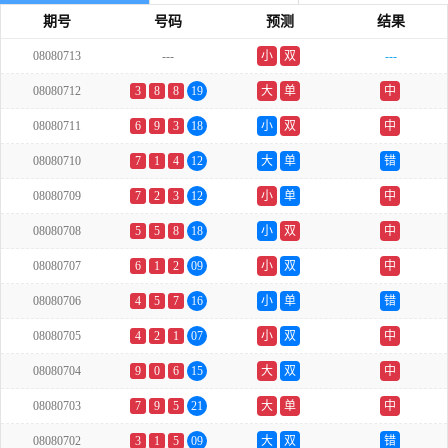
期号
号码
预测
结果
08080713
---
小
双
---
08080712
3
8
8
19
大
单
中
08080711
6
9
3
18
小
双
中
08080710
7
1
4
12
大
单
错
08080709
7
2
3
12
小
单
中
08080708
5
5
8
18
小
双
中
08080707
6
1
2
09
小
双
中
08080706
4
5
7
16
小
单
错
08080705
4
2
1
07
小
双
中
08080704
9
0
6
15
大
双
中
08080703
7
9
5
21
大
单
中
08080702
3
1
5
09
大
双
错