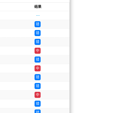
结果
---
错
错
错
中
错
中
错
错
中
错
错