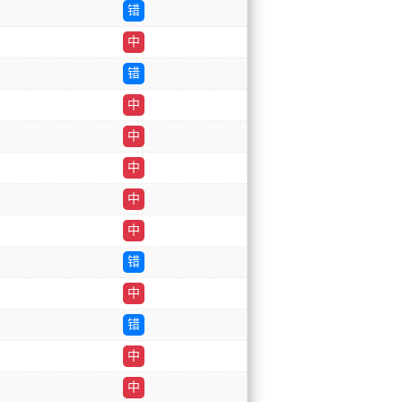
错
中
错
中
中
中
中
中
错
中
错
中
中