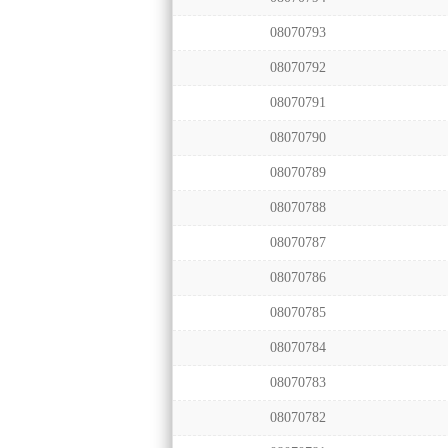
08070793
08070792
08070791
08070790
08070789
08070788
08070787
08070786
08070785
08070784
08070783
08070782