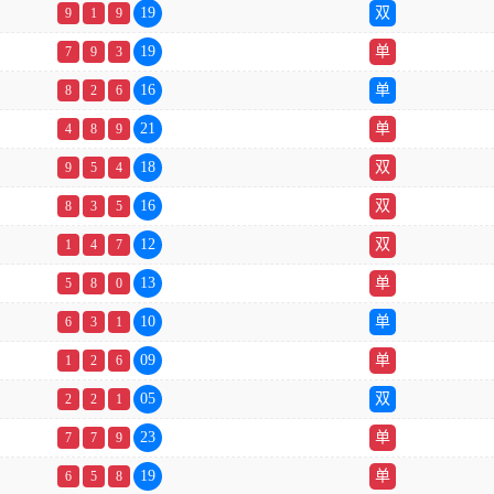
19
双
9
1
9
19
单
7
9
3
16
单
8
2
6
21
单
4
8
9
18
双
9
5
4
16
双
8
3
5
12
双
1
4
7
13
单
5
8
0
10
单
6
3
1
09
单
1
2
6
05
双
2
2
1
23
单
7
7
9
19
单
6
5
8