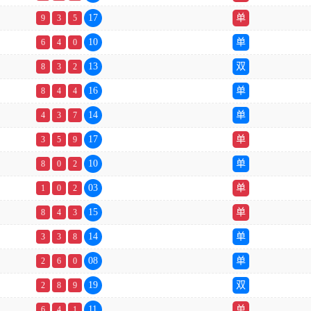
17
单
9
3
5
10
单
6
4
0
13
双
8
3
2
16
单
8
4
4
14
单
4
3
7
17
单
3
5
9
10
单
8
0
2
03
单
1
0
2
15
单
8
4
3
14
单
3
3
8
08
单
2
6
0
19
双
2
8
9
11
单
6
4
1