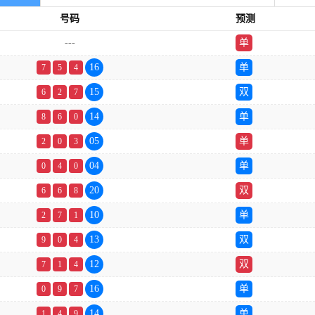
号码
预测
---
单
16
单
7
5
4
15
双
6
2
7
14
单
8
6
0
05
单
2
0
3
04
单
0
4
0
20
双
6
6
8
10
单
2
7
1
13
双
9
0
4
12
双
7
1
4
16
单
0
9
7
14
单
1
4
9