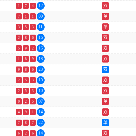
12
双
1
7
4
09
单
7
1
1
11
单
3
5
3
16
双
2
8
6
16
双
5
9
2
18
双
1
8
9
23
双
9
8
6
10
双
2
5
3
10
双
2
5
3
07
单
0
2
5
14
双
4
9
1
22
单
7
8
7
14
双
6
2
6