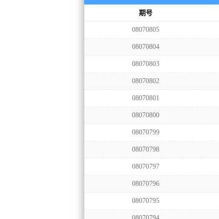
期号
08070805
08070804
08070803
08070802
08070801
08070800
08070799
08070798
08070797
08070796
08070795
08070794