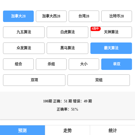
加拿大28
加拿大西28
台湾28
比特币28
九五算法
白虎算法
天神算法
众发算法
黑马算法
霸天算法
组合
杀组
大小
单双
双项
双组
100期 正确：51 期 错误：49 期
正确率：51%
预测
走势
统计