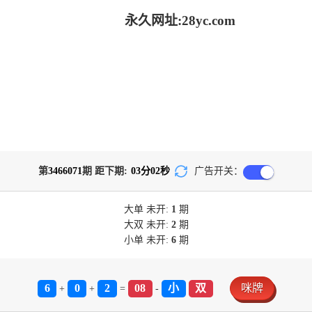
永久网址:28yc.com
第
3466071
期 距下期:
03
分
01
秒
广告开关：
大单
未开:
1
期
大双
未开:
2
期
小单
未开:
6
期
6
0
2
08
小
双
咪牌
+
+
=
-