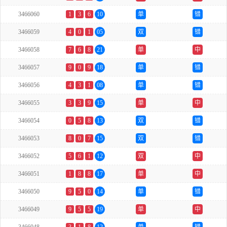
3466060
1
3
6
10
单
错
3466059
4
0
1
05
双
错
3466058
7
6
8
21
单
中
3466057
9
0
9
18
单
错
3466056
4
3
1
08
单
错
3466055
3
3
9
15
单
中
3466054
0
5
8
13
双
错
3466053
8
0
7
15
双
错
3466052
5
6
1
12
双
中
3466051
1
8
8
17
单
中
3466050
9
5
0
14
单
错
3466049
9
5
5
19
单
中