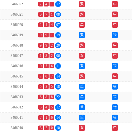
3466022
7
4
1
12
双
中
3466021
0
7
1
08
双
中
3466020
2
1
4
07
单
中
3466019
9
9
1
19
双
错
3466018
9
9
2
20
双
中
3466017
1
3
2
06
双
中
3466016
0
5
6
11
双
错
3466015
7
0
7
14
双
中
3466014
5
8
5
18
单
错
3466013
6
8
8
22
单
错
3466012
3
4
5
12
单
错
3466011
7
1
6
14
单
错
3466010
8
2
0
10
双
中