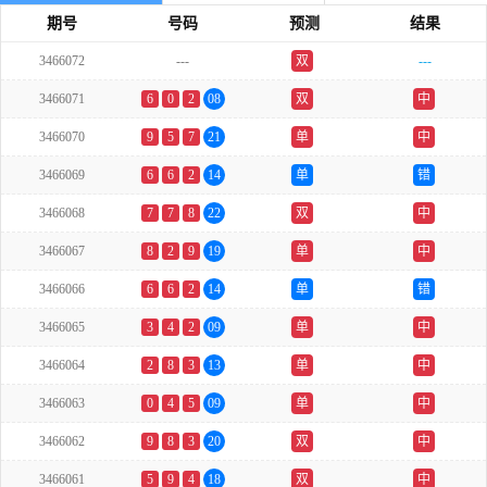
期号
号码
预测
结果
3466072
---
双
---
3466071
6
0
2
08
双
中
3466070
9
5
7
21
单
中
3466069
6
6
2
14
单
错
3466068
7
7
8
22
双
中
3466067
8
2
9
19
单
中
3466066
6
6
2
14
单
错
3466065
3
4
2
09
单
中
3466064
2
8
3
13
单
中
3466063
0
4
5
09
单
中
3466062
9
8
3
20
双
中
3466061
5
9
4
18
双
中