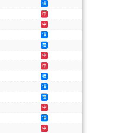
错
中
中
错
错
中
中
错
错
错
中
错
中