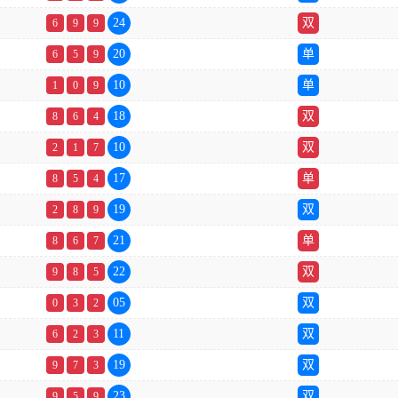
24
双
6
9
9
20
单
6
5
9
10
单
1
0
9
18
双
8
6
4
10
双
2
1
7
17
单
8
5
4
19
双
2
8
9
21
单
8
6
7
22
双
9
8
5
05
双
0
3
2
11
双
6
2
3
19
双
9
7
3
23
双
9
5
9