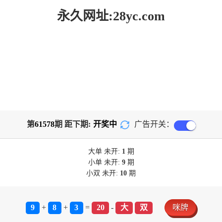
永久网址:28yc.com
第
61578
期 距下期:
开奖中
广告开关：
大单
未开:
1
期
小单
未开:
9
期
小双
未开:
10
期
9
+
8
+
3
=
20
-
大
双
咪牌