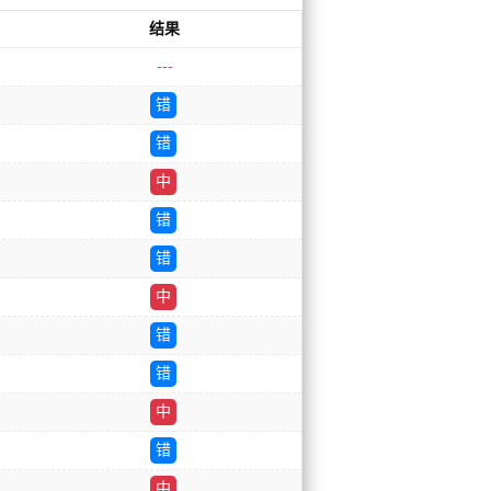
结果
---
错
错
中
错
错
中
错
错
中
错
中