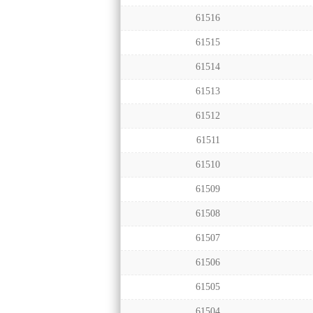
61516
61515
61514
61513
61512
61511
61510
61509
61508
61507
61506
61505
61504