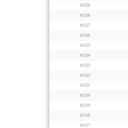
61529
61528
61527
61526
61525
61524
61523
61522
61521
61520
61519
61518
61517