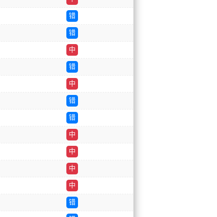
错
错
中
错
中
错
错
中
中
中
中
错