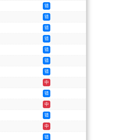
错
错
错
错
错
错
错
中
错
中
错
中
错