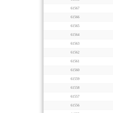
61567
61566
61565
61564
61563
61562
61561
61560
61559
61558
61557
61556