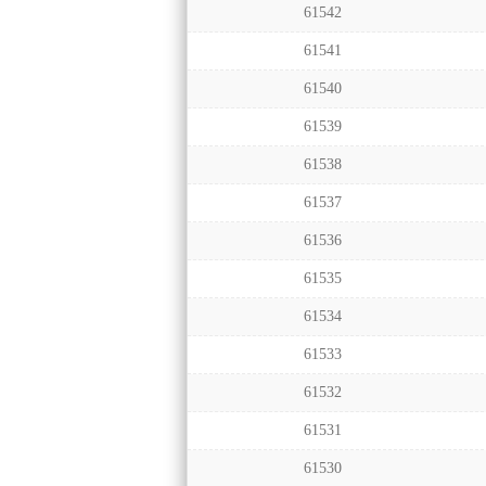
61542
61541
61540
61539
61538
61537
61536
61535
61534
61533
61532
61531
61530