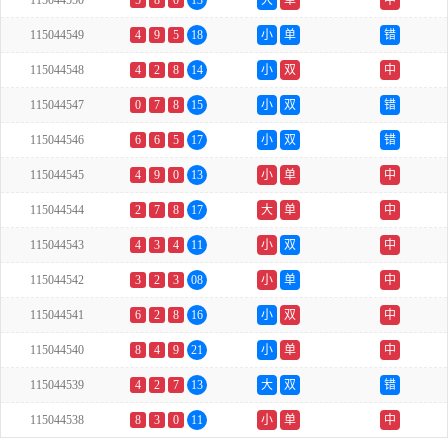
115044550
5
8
0
13
大
单
中
115044549
4
9
5
18
小
单
错
115044548
4
2
8
14
小
双
中
115044547
0
7
8
15
小
双
错
115044546
6
6
5
17
小
双
错
115044545
4
9
0
13
小
单
中
115044544
2
7
8
17
大
单
中
115044543
4
3
4
11
小
双
中
115044542
3
2
3
08
小
单
中
115044541
6
2
8
16
小
双
中
115044540
8
4
9
21
小
单
中
115044539
4
2
7
13
大
双
错
115044538
8
3
0
11
小
单
中