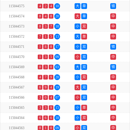
115044575
4
2
4
10
大
单
错
115044574
8
4
8
20
大
单
中
115044573
8
3
7
18
小
双
中
115044572
7
1
5
13
大
单
中
115044571
1
8
8
17
小
双
错
115044570
1
3
5
09
小
双
中
115044569
0
3
0
03
大
双
错
115044568
4
7
9
20
小
双
中
115044567
6
9
4
19
大
双
中
115044566
3
0
4
07
小
双
中
115044565
3
3
9
15
小
单
中
115044564
6
6
6
18
小
双
中
115044563
8
1
0
09
小
双
中