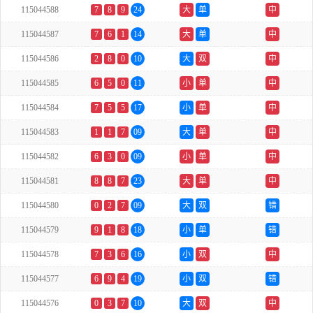
115044588
7
8
9
24
大
单
中
115044587
7
6
1
14
大
单
中
115044586
2
8
0
10
大
双
中
115044585
6
5
0
11
小
单
中
115044584
7
5
5
17
小
单
中
115044583
1
1
7
09
大
单
中
115044582
6
3
0
09
小
单
中
115044581
8
8
7
23
大
单
中
115044580
0
2
7
09
大
双
错
115044579
9
1
8
18
小
单
错
115044578
7
3
6
16
小
双
中
115044577
6
9
4
19
小
双
错
115044576
0
3
7
10
大
双
中