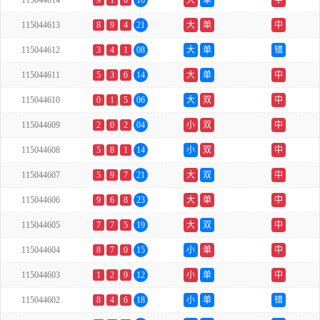
115044614
9
1
6
16
大
单
中
115044613
8
9
4
21
大
单
中
115044612
3
4
1
08
大
单
错
115044611
5
3
6
14
大
单
中
115044610
0
1
5
06
大
双
中
115044609
2
0
2
04
小
双
中
115044608
5
8
1
14
小
双
中
115044607
5
9
7
21
大
双
中
115044606
9
6
8
23
大
单
中
115044605
7
7
5
19
大
双
中
115044604
8
7
0
15
小
单
中
115044603
1
2
9
12
小
单
中
115044602
8
4
6
18
小
单
错