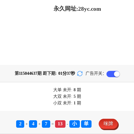
永久网址:28yc.com
第
115044637
期 距下期:
01
分
37
秒
广告开关：
大单
未开:
8
期
大双
未开:
5
期
小双
未开:
1
期
2
4
7
13
小
单
咪牌
+
+
=
-